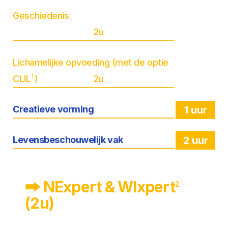
Geschiedenis
2u
Lichamelijke opvoeding (met de optie
1
CLIL
) 2u
Creatieve vorming
1 uur
Levensbeschouwelijk vak
2 uur
🠲 NExpert & WIxpert
2
(2u)