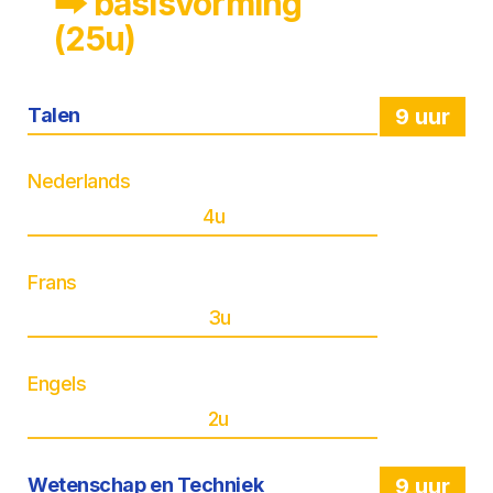
🠲 basisvorming
(25u)
Talen
9 uur
Nederlands
4u
Frans
3u
Engels
2u
Wetenschap en Techniek
9 uur